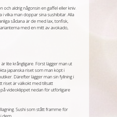
n och aldrig någonsin en gaffel eller kniv.
a i vilka man doppar sina sushibitar. Alla
vanliga sådana är de med lax, tonfisk,
svarianterna med en mitt av avokado,
 är lite krångligare. Först lägger man ut
okta japanska riset som man köpt i
tiker. Därefter lägger man sin fyllning i
att riset är välkokt med tillsatt
a på videoklippet nedan för utförligare
llagning.
Sushi som stått framme för
k i dem.