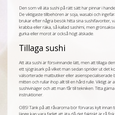
Den som vill äta sushi på rätt sätt har pinnar i hande
De viktigaste tillbehören är soja, wasabi och ingefär
brukar efter några besök hitta sina sushifavoriter, 
krabba eller räka, så kallad sashimi, men grönsak
gurka eller morot är också högt älskade.
Tillaga sushi
Att äta sushi är försvinnande lätt, men att tillaga den
ett sjögräsark på vilket man sedan sprider ut det k
välsorterade matbutiker eller asienspecialiserade bu
mitten och rullar ihop allt till en hård rulle. Viktigt är 
sushivinäger och att man får till tekniken. Titta gärn
instruktioner.
OBS! Tänk på att råvarorna bör förvaras kylt innan ti
länge kan vara farligt att äta då det faktiskt är rå fis